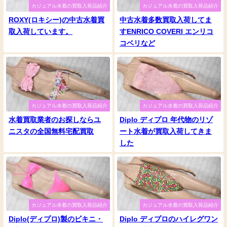
カジュアル水着の買取入荷品紹介
カジュアル水着の買取入荷品紹介
ROXY(ロキシー)の中古水着買
中古水着多数買取入荷してま
取入荷しています。
すENRICO COVERI エンリコ
コベリなど
カジュアル水着の買取入荷品紹介
カジュアル水着の買取入荷品紹介
水着買取業者のお探しならユ
Diplo ディプロ 年代物のリゾ
ニスタの全国無料宅配買取
ート水着が買取入荷してきま
した
カジュアル水着の買取入荷品紹介
カジュアル水着の買取入荷品紹介
Diplo(ディプロ)製のビキニ・
Diplo ディプロのハイレグワン