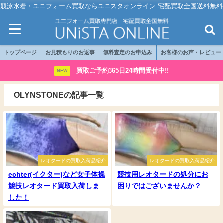
競泳水着・ユニフォーム買取ならユニスタオンライン 宅配買取全国送料無料
トップページ
お見積もりのお返事
無料査定のお申込み
お客様のお声・レビュー
買取ご予約365日24時間受付中!!
NEW
OLYNSTONEの記事一覧
レオタードの買取入荷品紹介
レオタードの買取入荷品紹介
echter(イクター)など女子体操
競技用レオタードの処分にお
競技レオタード買取入荷しま
困りではございませんか？
した！