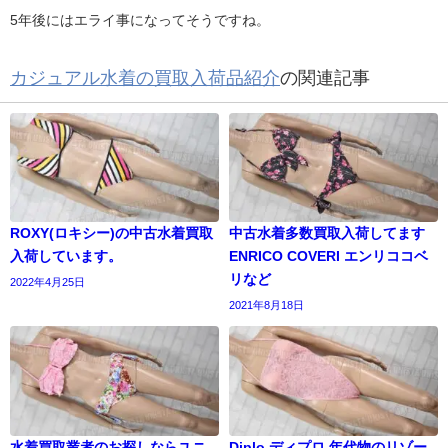
5年後にはエライ事になってそうですね。
カジュアル水着の買取入荷品紹介
の関連記事
ROXY(ロキシー)の中古水着買取
中古水着多数買取入荷してます
入荷しています。
ENRICO COVERI エンリココベ
リなど
2022年4月25日
2021年8月18日
水着買取業者のお探しならユニ
Diplo ディプロ 年代物のリゾー