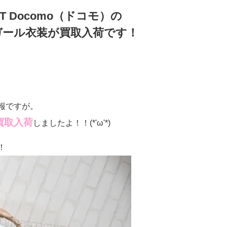
T Docomo（ドコモ）の
ガール衣装が買取入荷です！
報ですが。
買取入荷
しましたよ！！(*'ω'*)
！