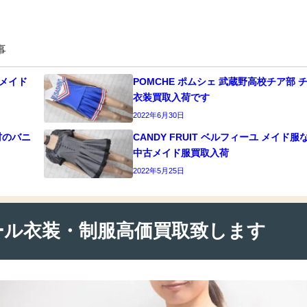
事
どメイド
POMCHE ポムシェ 武蔵野高校チア部 
衣装買取入荷です
2022年6月30日
材のバニ
CANDY FRUIT ベルフィーユ メイド服
中古メイド服買取入荷
2022年5月25日
ール衣装・制服高価買取致します