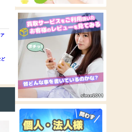
チア
など