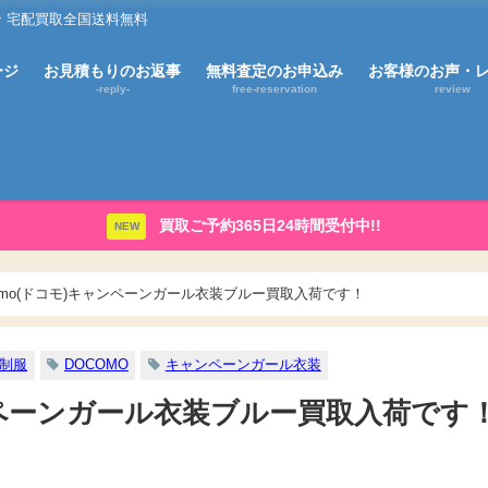
 宅配買取全国送料無料
ージ
お見積もりのお返事
無料査定のお申込み
お客様のお声・
E
-reply-
free-reservation
review
買取ご予約365日24時間受付中!!
NEW
ocomo(ドコモ)キャンペーンガール衣装ブルー買取入荷です！
制服
DOCOMO
キャンペーンガール衣装
キャンペーンガール衣装ブルー買取入荷です