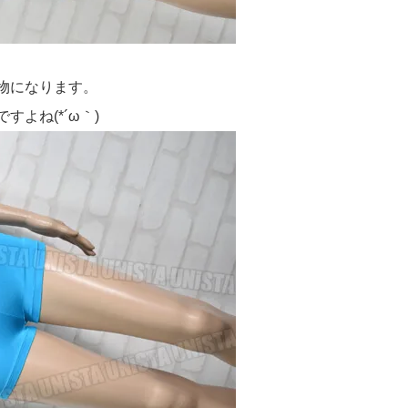
物になります。
よね(*´ω｀)