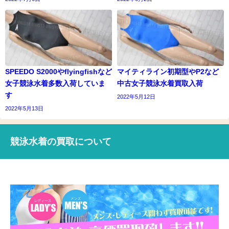
SPEEDO S2000やflyingfishなど
マイティライン初期型やP2など
女子競泳水着多数入荷していま
中古女子競泳水着買取入荷
す
2022年5月12日
2022年5月13日
競泳水着の買取について