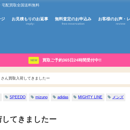
 宅配買取全国送料無料
ージ
お見積もりのお返事
無料査定のお申込み
お客様のお声・
E
-reply-
free-reservation
review
買取ご予約365日24時間受付中!!
NEW
くさん買取入荷してきましたー
SPEEDO
mizuno
adidas
MIGHTY LINE
メンズ
荷してきましたー