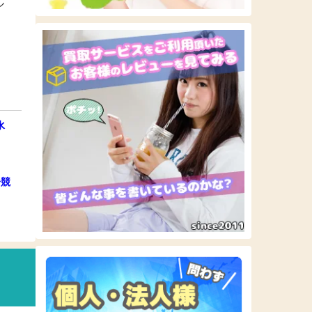
ル
水
子競