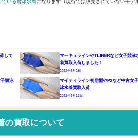
している競泳水着
になります（現行では販売されていないモデ
入荷して
マーキュラインやTLINERなど女子競泳
着買取入荷しました！
2022年6月2日
ど女子競泳
マイティライン初期型やP2など中古女
泳水着買取入荷
2022年5月12日
着の買取について