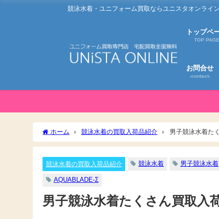
競泳水着・ユニフォーム買取ならユニスタオンライン
トップペ
TOP PAG
お問合せ
-contact-
ホーム
競泳水着の買取入荷品紹介
男子競泳水着た
競泳水着
男子競泳水着
競泳水着の買取入荷品紹介
AQUABLADE-Σ
男子競泳水着たくさん買取入