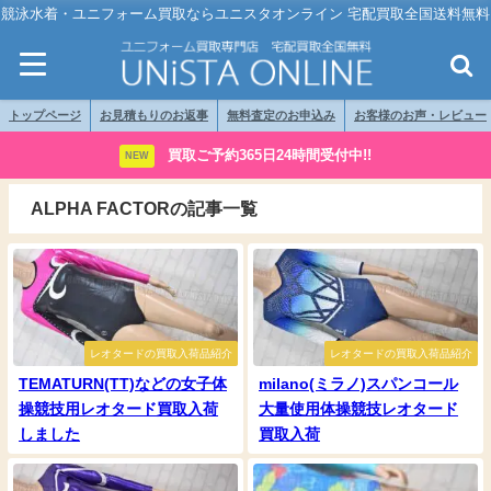
競泳水着・ユニフォーム買取ならユニスタオンライン 宅配買取全国送料無料
トップページ
お見積もりのお返事
無料査定のお申込み
お客様のお声・レビュー
買取ご予約365日24時間受付中!!
NEW
ALPHA FACTORの記事一覧
レオタードの買取入荷品紹介
レオタードの買取入荷品紹介
TEMATURN(TT)などの女子体
milano(ミラノ)スパンコール
操競技用レオタード買取入荷
大量使用体操競技レオタード
しました
買取入荷