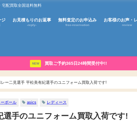
 宅配買取全国送料無料
ージ
お見積もりのお返事
無料査定のお申込み
お客様のお声・
E
-reply-
free-reservation
review
買取ご予約365日24時間受付中!!
NEW
バレー二見選手 平松美有紀選手のユニフォーム買取入荷です!
レーボール
asics
レディース
紀選手のユニフォーム買取入荷です!