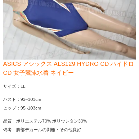
ASICS アシックス ALS129 HYDRO CD ハイドロ
CD 女子競泳水着 ネイビー
サイズ：LL
バスト：93~101cm
ヒップ：95~103cm
品質：ポリエステル70% ポリウレタン30%
備考：胸部デカールの剥離・その他良好