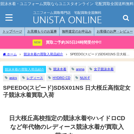
競泳水着・ユニフォーム買取ならユニスタオンライン 宅配買取全国送料無料
トップページ
お見積もりのお返事
無料査定のお申込み
お客様のお声・レビュー
買取ご予約365日24時間受付中!!
NEW
ホーム
競泳水着の買取入荷品紹介
SPEEDO(スピード)SD5X01NS 日大桜丘
高指定女子競泳水着買取入荷
競泳水着
arena
女子競泳水着
競泳水着の買取入荷品紹介
asics
レディース
HYDRO CD
NUX-F
SPEEDO(スピード)SD5X01NS 日大桜丘高指定女
子競泳水着買取入荷
日大桜丘高校指定の競泳水着やハイドロCD
など年代物のレディース競泳水着が買取入