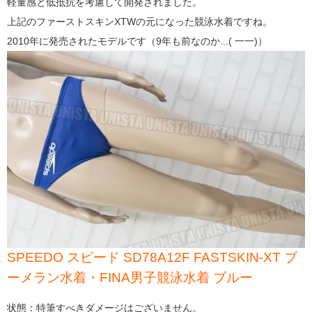
軽量感と低抵抗を考慮して開発されました。
上記のファーストスキンXTWの元になった競泳水着ですね。
2010年に発売されたモデルです（9年も前なのか...( 一一)）
SPEEDO スピード SD78A12F FASTSKIN-XT ブ
ーメラン水着・FINA男子競泳水着 ブルー
状態：特筆すべきダメージはございません。