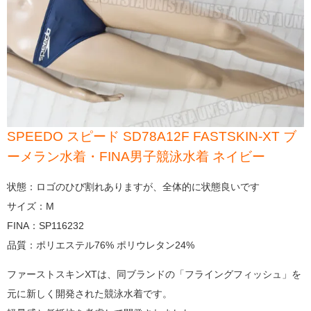
SPEEDO スピード SD78A12F FASTSKIN-XT ブ
ーメラン水着・FINA男子競泳水着 ネイビー
状態：ロゴのひび割れありますが、全体的に状態良いです
サイズ：M
FINA：SP116232
品質：ポリエステル76% ポリウレタン24%
ファーストスキンXTは、同ブランドの「フライングフィッシュ」を
元に新しく開発された競泳水着です。