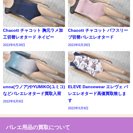
Chacott チャコット 胸元ラメ加
Chacott チャコット パフスリー
工切替レオタード ネイビー
ブ切替バレエレオタード
2022年6月28日
2022年6月28日
unoa(ウノア)やYUMIKO(ユミコ)
ELEVE Dancewear エレヴェ バ
などバレエレオタード買取入荷
レエレオタード高価買取致しま
す
2022年6月9日
2022年5月9日
バレエ用品の買取について