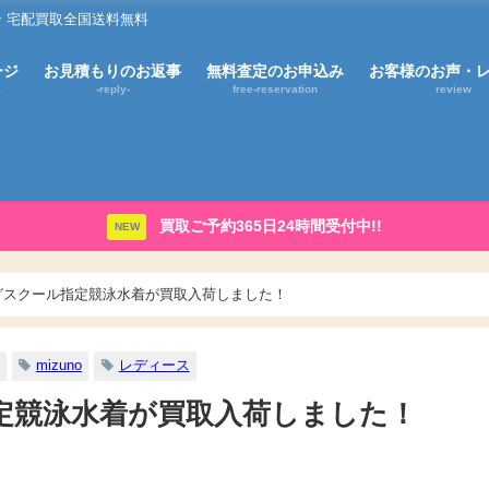
 宅配買取全国送料無料
ージ
お見積もりのお返事
無料査定のお申込み
お客様のお声・
E
-reply-
free-reservation
review
買取ご予約365日24時間受付中!!
NEW
グスクール指定競泳水着が買取入荷しました！
mizuno
レディース
定競泳水着が買取入荷しました！