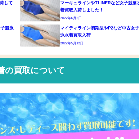
入荷して
マーキュラインやTLINERなど女子競泳
着買取入荷しました！
2022年6月2日
ど女子競泳
マイティライン初期型やP2など中古女
泳水着買取入荷
2022年5月12日
着の買取について